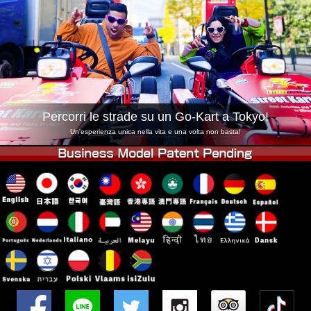
Azienda
Prenotazioni
Cambia Negozio
Tokyo Shinagawa
Tokyo Akihabara#1
Tokyo Akihabara#2
Tokyo Shibuya
Tokyo Shibuya Annex
Tokyo Bay
Percorri le strade su un Go-Kart a Tokyo!
Tokyo Asakusa
Osaka
Un'esperienza unica nella vita e una volta non basta!
Okinawa