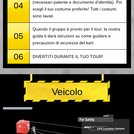
(necessari patente e documento d’identità). Poi
04
scegli il tuo costume preferito! Tutti i costumi
sono lavati.
Quando il gruppo è pronto per il tour, la nostra
05
guida ti darà istruzioni su come guidare e
precauzioni di sicurezza del kart.
06
DIVERTITI DURANTE IL TUO TOUR!
Veicolo