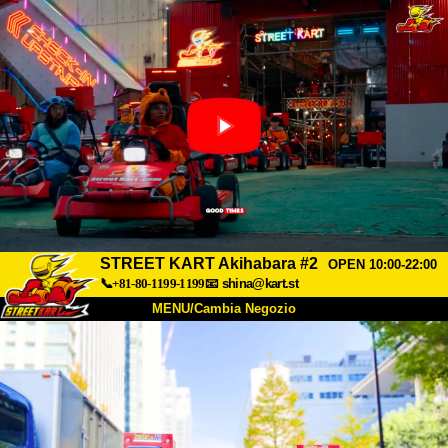
STREET KART Akihabara #2
OPEN 10:00-22:00
📞+81-80-1199-1199
📧
shina@kart.st
MENU/Cambia Negozio
INIZIO
Chi Siamo
Specifiche
Prezzo
Accesso
Recensioni
FAQ