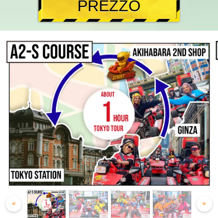
PREZZO
<
>